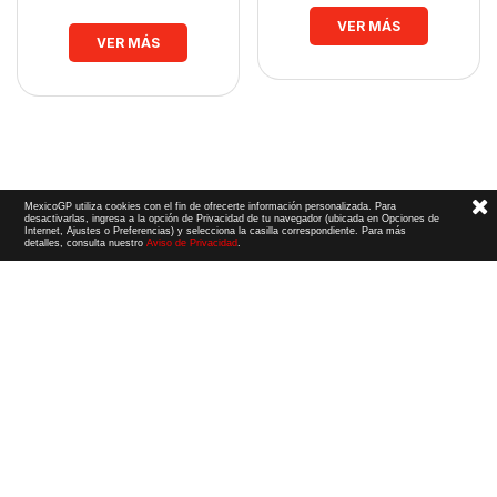
VER MÁS
VER MÁS
MexicoGP utiliza cookies con el fin de ofrecerte información personalizada. Para
desactivarlas, ingresa a la opción de Privacidad de tu navegador (ubicada en Opciones de
Internet, Ajustes o Preferencias) y selecciona la casilla correspondiente. Para más
detalles, consulta nuestro
Aviso de Privacidad
.
Términos y Condiciones
|
Aviso de Privacidad
|
Convenio de liberación
© 2026 CIE Todos los derechos reservados