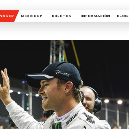
ANAGER
MEXICOGP
BOLETOS
INFORMACIÓN
BLOG
GALERIA SOCIAL
HORARIOS
NOTIC
SOMOS PARTE DEL VUELO
DUDAS
SUSCR
SOSTENIBILIDAD
DERECHO DE PRIMERA 
MEXI
CELEBRA CON NOSOTROS
REFORESTEMOS JUNTO
INTE
MOTORSPORT ACADEM
VOLUNTARIOS
EXPOSICIÓN FOTOGRÁF
CAMPEONATO
PATROCINADORES
LEGALES TICKETMAST