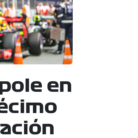
pole en
décimo
zación