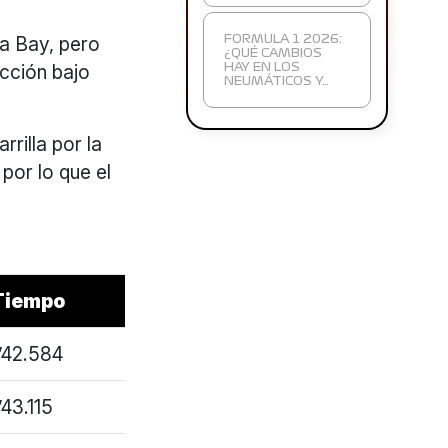
na Bay, pero
FORMULA 1 2026:
¿QUÉ CAMBIOS
acción bajo
HAY EN LOS
NEUMÁTICOS Y…
rilla por la
 por lo que el
Tiempo
1’42.584
’43.115