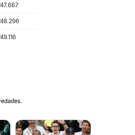
1’47.667
1’48.296
’49.116
ovedades.