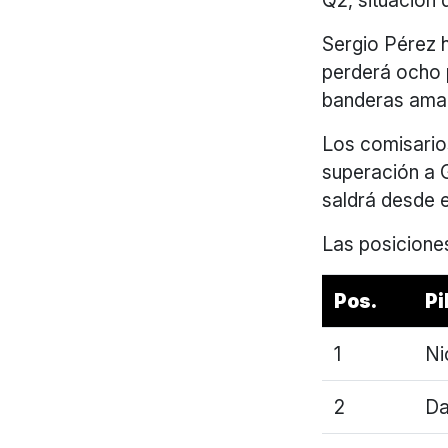
Q2, situación q
Sergio Pérez h
perderá ocho p
banderas amari
Los comisarios
superación a G
saldrá desde e
Las posicione
Pos.
Pi
1
Ni
2
Da