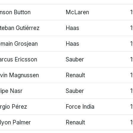
nson Button
McLaren
1
teban Gutiérrez
Haas
main Grosjean
Haas
rcus Ericsson
Sauber
vin Magnussen
Renault
lipe Nasr
Sauber
rgio Pérez
Force India
lyon Palmer
Renault