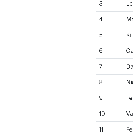
3
Le
4
Ma
5
Ki
6
Ca
7
Da
8
Ni
9
Fe
10
Va
11
Fe