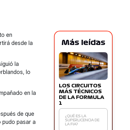
to en
Más leídas
rtirá desde la
iguió la
rblandos, lo
LOS CIRCUITOS
MÁS TÉCNICOS
compañado en la
DE LA FORMULA
1
después de que
¿QUÉ ES LA
o pudo pasar a
SUPERLICENCIA DE
LA FIA?