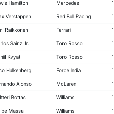
wis Hamilton
Mercedes
x Verstappen
Red Bull Racing
mi Raikkonen
Ferrari
rlos Sainz Jr.
Toro Rosso
1
niil Kvyat
Toro Rosso
co Hulkenberg
Force India
rnando Alonso
McLaren
ltteri Bottas
Williams
lipe Massa
Williams
1