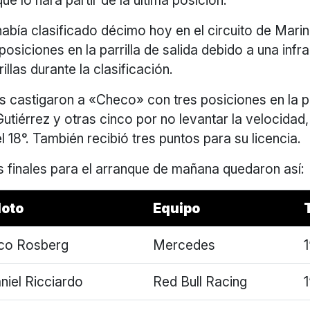
ue lo hará partir de la última posición.
abía clasificado décimo hoy en el circuito de Mari
osiciones en la parrilla de salida debido a una infr
llas durante la clasificación.
 castigaron a «Checo» con tres posiciones en la par
utiérrez y otras cinco por no levantar la velocidad,
l 18°. También recibió tres puntos para su licencia.
s finales para el arranque de mañana quedaron así:
loto
Equipo
co Rosberg
Mercedes
niel Ricciardo
Red Bull Racing
1