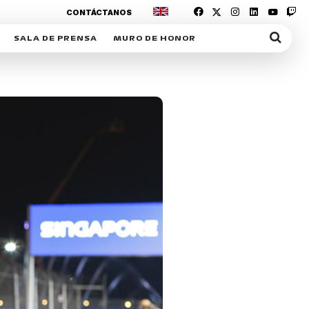
CONTÁCTANOS
SALA DE PRENSA
MURO DE HONOR
IAS
SUSCRIPCIÓN SALA DE PRENSA
IPCIÓN RACING NEWS
COMUNICADOS
OPCIÓN
COGP
ACREDITACIONES
S
RACTIVOS
Y
ICA
ER