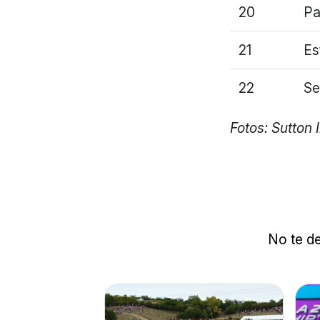
20
Pa
21
Es
22
Se
Fotos: Sutton
No te de