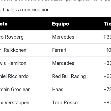
 finales a continuación:
loto
Equipo
Ti
co Rosberg
Mercedes
1:3
mi Raikkonen
Ferrari
+1
wis Hamilton
Mercedes
+3
niel Ricciardo
Red Bull Racing
+6
main Grosjean
Haas
+7
x Verstappen
Toro Rosso
+8