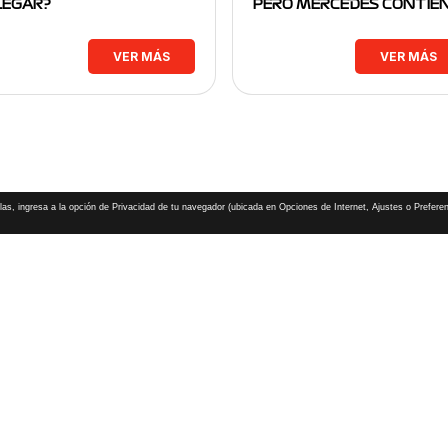
LEGAR?
PERO MERCEDES CONTIE
VER MÁS
VER MÁS
las, ingresa a la opción de Privacidad de tu navegador (ubicada en Opciones de Internet, Ajustes o Preferen
CHAMPIONSHIP, GRAND PRIX,
PADDOCK CLUB,
O,
FORMULA 1 MEXICO CITY GRAND PRIX,
cionados son marcas de Formula One Licensing BV,