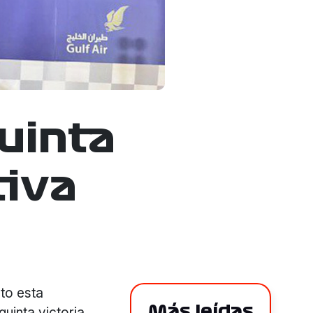
uinta
tiva
to esta
Más leídas
uinta victoria