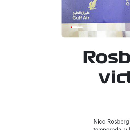
Rosb
vic
Nico Rosberg 
temporada, y l