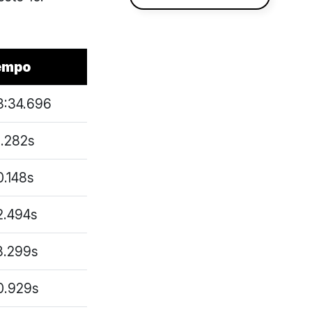
empo
3:34.696
0.282s
0.148s
2.494s
8.299s
0.929s