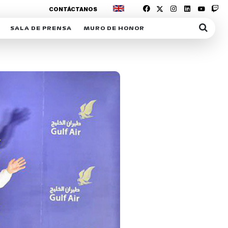
CONTÁCTANOS
SALA DE PRENSA
MURO DE HONOR
IAS
SUSCRIPCIÓN SALA DE PRENSA
IPCIÓN RACING NEWS
COMUNICADOS
OPCIÓN
COGP
ACREDITACIONES
S
RACTIVOS
Y
ICA
ER