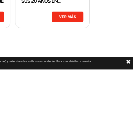
NE
SUS 20 AÑOS EN…
VER MÁS
cias) y selecciona la casilla correspondiente. Para más detalles, consulta