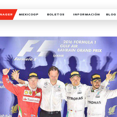
ANAGER
MEXICOGP
BOLETOS
INFORMACIÓN
BLOG
GALERIA SOCIAL
HORARIOS
NOTIC
SOMOS PARTE DEL VUELO
DUDAS
SUSCR
SOSTENIBILIDAD
DERECHO DE PRIMERA 
MEXI
CELEBRA CON NOSOTROS
REFORESTEMOS JUNTO
INTE
MOTORSPORT ACADEM
VOLUNTARIOS
EXPOSICIÓN FOTOGRÁF
CAMPEONATO
PATROCINADORES
LEGALES TICKETMAST