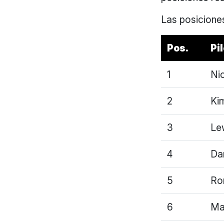
Las posiciones
Pos.
Pi
1
Ni
2
Ki
3
Le
4
Da
5
Ro
6
Ma