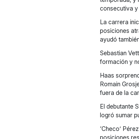
consecutiva y
La carrera ini
posiciones atr
ayudó también
Sebastian Vett
formación y no
Haas sorprend
Romain Grosje
fuera de la ca
El debutante 
logró sumar pu
‘Checo’ Pérez
posiciones res