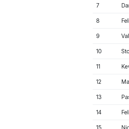
7
Dan
8
Fe
9
Val
10
St
11
Ke
12
Ma
13
Pa
14
Fe
15
Ni