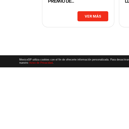
PREMIO DE…
L
VER MÁS
MexicoGP utiliza cookies con el fin de ofrecerte información personalizada. Para desactivar
nuestro
Aviso de Privacidad
.
Términos y Condiciones
|
Aviso de Privacidad
|
Convenio de liberación
© 2026 CIE Todos los derechos reservados
El logotipo F1, las marcas F1, FORMULA 1, F1, FIA FORMULA ONE WORLD 
FORMULA 1 GRAND PRIX OF MEXICO, FORMULA 1 GRAN PREMIO DE MÉXIC
FORMULA 1 GRAN PREMIO DE LA CIUDAD DE MÉXICO y otros distintivos
rela
una compañía Formula 1. Todos los derechos reservados.
Website by Alucina