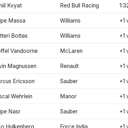
iil Kvyat
Red Bull Racing
1:3
lipe Massa
Williams
+1 
tteri Bottas
Williams
+1 
offel Vandoorne
McLaren
+1 
vin Magnussen
Renault
+1 
rcus Ericsson
Sauber
+1 
scal Wehrlein
Manor
+1 
lipe Nasr
Sauber
+1 
co Hulkenberg
Force India
+1 