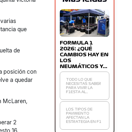
 varias
stancia que
FORMULA 1
2026: ¿QUÉ
uelta de
CAMBIOS HAY EN
LOS
NEUMÁTICOS Y…
a posición con
elve a quedar
TODO LO QUE
NECESITAS SABER
PARA VIVIR LA
F1ESTA AL…
en McLaren,
LOS TIPOS DE
PAVIMENTO
AFECTAN LA
perar 2
ESTRATEGIA EN F1
esto 16.