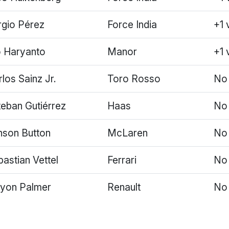
rgio Pérez
Force India
+1 
o Haryanto
Manor
+1 
los Sainz Jr.
Toro Rosso
No 
teban Gutiérrez
Haas
No 
nson Button
McLaren
No 
astian Vettel
Ferrari
No 
lyon Palmer
Renault
No 