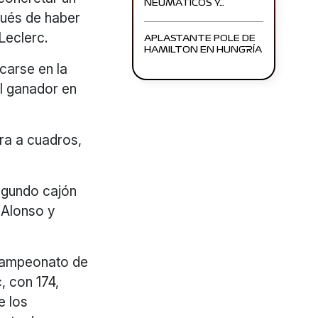
NEUMÁTICOS Y…
pués de haber
Leclerc.
APLASTANTE POLE DE
HAMILTON EN HUNGRÍA
carse en la
el ganador en
era a cuadros,
egundo cajón
e Alonso y
 campeonato de
, con 174,
e los