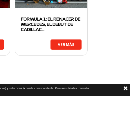
FORMULA 1: EL RENACER DE
MERCEDES, EL DEBUT DE
CADILLAC…
VER MÁS
cias) y selecciona la casilla correspondiente. Para más detalles, consulta