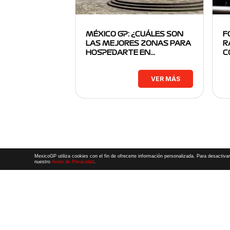
MÉXICO GP: ¿CUÁLES SON
F
LAS MEJORES ZONAS PARA
R
HOSPEDARTE EN…
C
VER MÁS
MexicoGP utiliza cookies con el fin de ofrecerte información personalizada. Para desactivar
nuestro
Aviso de Privacidad
.