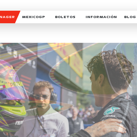
ANAGER
MEXICOGP
BOLETOS
INFORMACIÓN
BLOG
GALERIA SOCIAL
HORARIOS
NOTIC
SOMOS PARTE DEL VUELO
DUDAS
SUSCR
SOSTENIBILIDAD
DERECHO DE PRIMERA 
MEXI
CELEBRA CON NOSOTROS
REFORESTEMOS JUNTO
INTE
MOTORSPORT ACADEM
VOLUNTARIOS
EXPOSICIÓN FOTOGRÁF
CAMPEONATO
PATROCINADORES
LEGALES TICKETMAST