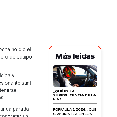
oche no dio el
Más leídas
ñero de equipo
lgica y
sionante stint
tenerse
¿QUÉ ES LA
SUPERLICENCIA DE LA
as.
FIA?
egunda parada
FORMULA 1 2026: ¿QUÉ
CAMBIOS HAY EN LOS
concretar un