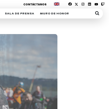
CONTÁCTANOS
SALA DE PRENSA
MURO DE HONOR
IAS
SUSCRIPCIÓN SALA DE PRENSA
IPCIÓN RACING NEWS
COMUNICADOS
OPCIÓN
COGP
ACREDITACIONES
S
RACTIVOS
Y
ICA
ER