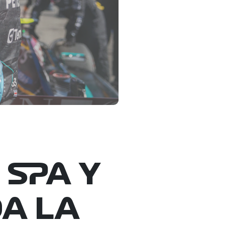
 SPA Y
A LA