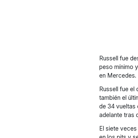
Russell fue de
peso mínimo y
en Mercedes.
Russell fue el 
también el últ
de 34 vueltas
adelante tras 
El siete vece
en los pits y 