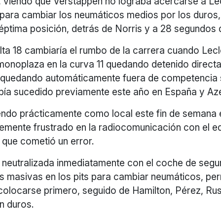
6, viendo que Verstappen no lograba acercarse a Lec
s para cambiar los neumáticos medios por los duros
 séptima posición, detrás de Norris y a 28 segundos 
lta 18 cambiaría el rumbo de la carrera cuando Lecl
 monoplaza en la curva 11 quedando detenido direct
y quedando automáticamente fuera de competencia s
abía sucedido previamente este año en España y Az
iendo prácticamente como local este fin de semana 
mente frustrado en la radiocomunicación con el e
a que cometió un error.
 neutralizada inmediatamente con el coche de segur
s masivas en los pits para cambiar neumáticos, per
colocarse primero, seguido de Hamilton, Pérez, Rus
n duros.