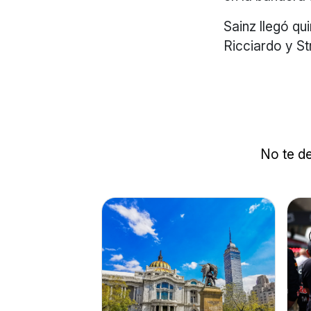
Sainz llegó qu
Ricciardo y St
No te de