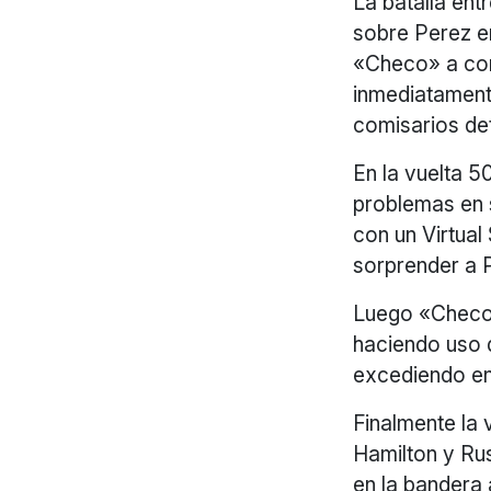
La batalla ent
sobre Perez en
«Checo» a cort
inmediatamente
comisarios de
En la vuelta 
problemas en s
con un Virtual
sorprender a P
Luego «Checo»
haciendo uso 
excediendo en 
Finalmente la
Hamilton y Ru
en la bandera