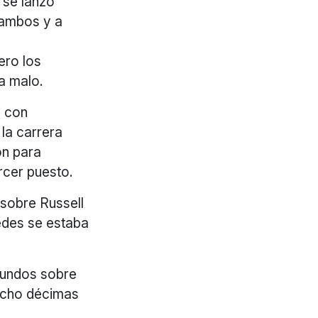
 se lanzó
e ambos y a
ero los
a malo.
a con
la carrera
ón para
rcer puesto.
 sobre Russell
edes se estaba
gundos sobre
 ocho décimas