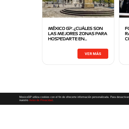
MÉXICO GP: ¿CUÁLES SON
F
LAS MEJORES ZONAS PARA
R
HOSPEDARTE EN…
C
VER MÁS
MexicoGP utiliza cookies con el fin de ofrecerte información personalizada. Para desactivar
nuestro
Aviso de Privacidad
.