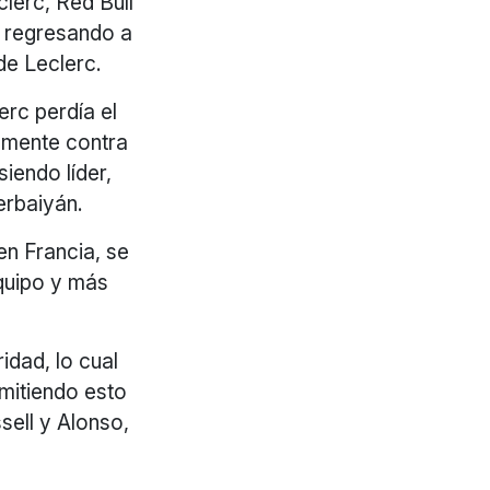
lerc, Red Bull
, regresando a
de Leclerc.
erc perdía el
amente contra
iendo líder,
erbaiyán.
en Francia, se
quipo y más
idad, lo cual
mitiendo esto
sell y Alonso,