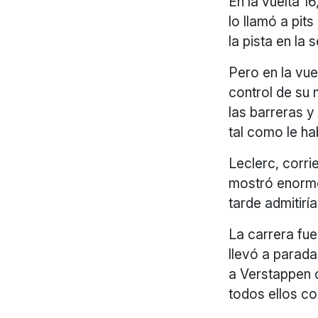
En la vuelta 1
lo llamó a pit
la pista en la
Pero en la vue
control de su
las barreras 
tal como le h
Leclerc, corr
mostró enorme
tarde admitirí
La carrera fue
llevó a parada
a Verstappen 
todos ellos co