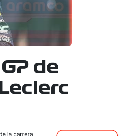
 GP de
 Leclerc
de la carrera