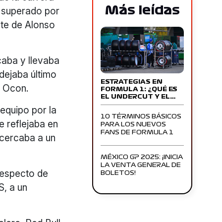
Más leídas
a superado por
nte de Alonso
caba y llevaba
dejaba último
ESTRATEGIAS EN
a Ocon.
FORMULA 1: ¿QUÉ ES
EL UNDERCUT Y EL…
 equipo por la
10 TÉRMINOS BÁSICOS
e reflejaba en
PARA LOS NUEVOS
FANS DE FORMULA 1
acercaba a un
MÉXICO GP 2025: ¡INICIA
LA VENTA GENERAL DE
 respecto de
BOLETOS!
S, a un