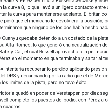
re Sainz y Pérez permitió a Russell acercarse y este
 la curva 8, lo que llevó a un ligero contacto entr
ar la curva para mantenerse adelante. El británico
 pidió que el mexicano le devolviera la posición, p
terminaron que ninguno de los dos había hecho nad
50 Guanyu quedaba detenido a un costado de la pist
u Alfa Romeo, lo que generó una neutralización de 
 Safety Car, el cual Russell aprovechó a la perfecci
érez en el momento en que terminaba y saltar al te
 intentaría recuperar lo perdido aplicando presión
del DRS y denunciando por la radio que el de Merc
los límites de la pista, pero no tuvo éxito.
 victoria quedó en poder de Verstappen por diez se
ssell completó los puestos del podio, con Pérez a
 a cuadros.