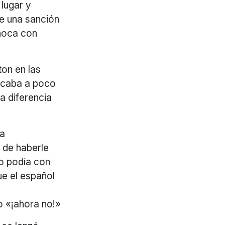
 lugar y
de una sanción
choca con
ton en las
bicaba a poco
a diferencia
la
 de haberle
no podía con
ue el español
do «¡ahora no!»