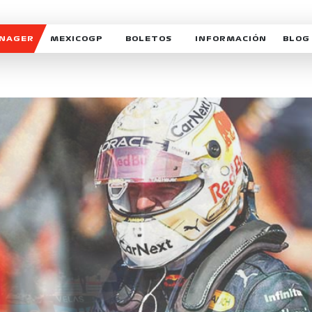
ANAGER
MEXICOGP
BOLETOS
INFORMACIÓN
BLOG
GALERIA SOCIAL
HORARIOS
NOTIC
SOMOS PARTE DEL VUELO
DUDAS
SUSCR
SOSTENIBILIDAD
DERECHO DE PRIMERA 
MEXI
CELEBRA CON NOSOTROS
REFORESTEMOS JUNTO
INTE
MOTORSPORT ACADEM
VOLUNTARIOS
EXPOSICIÓN FOTOGRÁF
CAMPEONATO
PATROCINADORES
LEGALES TICKETMAST