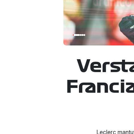
Verst
Francia
Leclerc mantuv