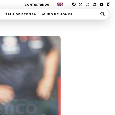
CONTÁCTANOS
SALA DE PRENSA
MURO DE HONOR
IAS
SUSCRIPCIÓN SALA DE PRENSA
IPCIÓN RACING NEWS
COMUNICADOS
OPCIÓN
COGP
ACREDITACIONES
S
RACTIVOS
Y
ICA
ER