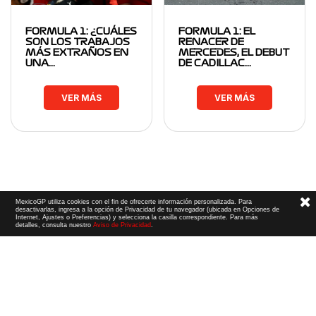
FORMULA 1: ¿CUÁLES
FORMULA 1: EL
SON LOS TRABAJOS
RENACER DE
MÁS EXTRAÑOS EN
MERCEDES, EL DEBUT
UNA…
DE CADILLAC…
VER MÁS
VER MÁS
MexicoGP utiliza cookies con el fin de ofrecerte información personalizada. Para
desactivarlas, ingresa a la opción de Privacidad de tu navegador (ubicada en Opciones de
Internet, Ajustes o Preferencias) y selecciona la casilla correspondiente. Para más
detalles, consulta nuestro
Aviso de Privacidad
.