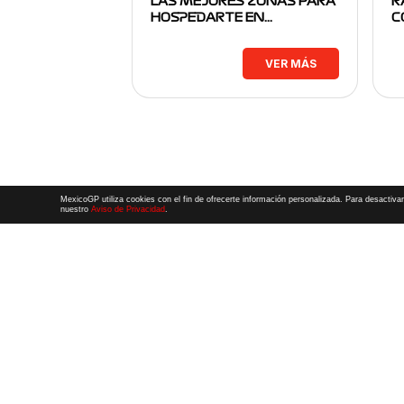
LAS MEJORES ZONAS PARA
R
HOSPEDARTE EN…
C
VER MÁS
MexicoGP utiliza cookies con el fin de ofrecerte información personalizada. Para desactivar
nuestro
Aviso de Privacidad
.
Términos y Condiciones
|
Aviso de Privacidad
|
Convenio de liberación
© 2026 CIE Todos los derechos reservados
El logotipo F1, las marcas F1, FORMULA 1, F1, FIA FORMULA ONE WORLD 
FORMULA 1 GRAND PRIX OF MEXICO, FORMULA 1 GRAN PREMIO DE MÉXIC
FORMULA 1 GRAN PREMIO DE LA CIUDAD DE MÉXICO y otros distintivos
rela
una compañía Formula 1. Todos los derechos reservados.