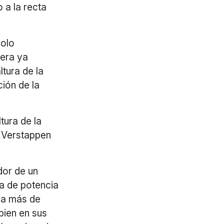
 a la recta
dolo
rera ya
ltura de la
ción de la
tura de la
n Verstappen
dor de un
a de potencia
a a más de
bien en sus