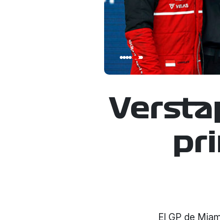
Versta
pr
El GP de Miam