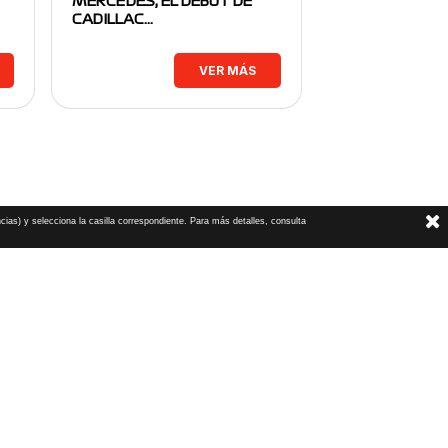
MERCEDES, EL DEBUT DE
CADILLAC…
VER MÁS
cias) y selecciona la casilla correspondiente. Para más detalles, consulta