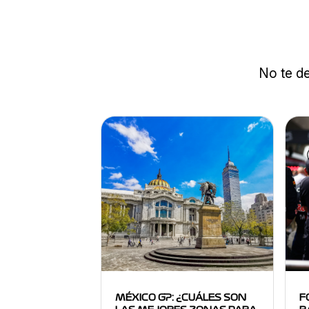
No te de
MÉXICO GP: ¿CUÁLES SON
F