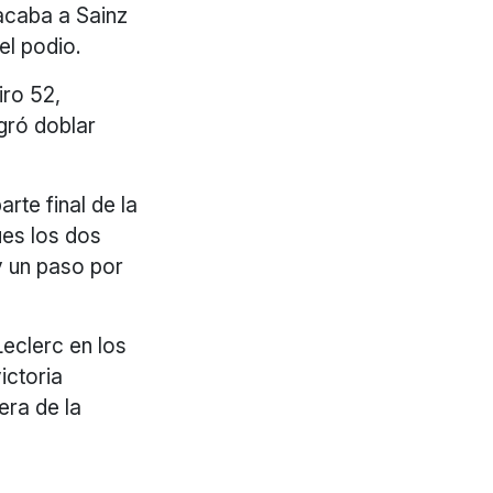
acaba a Sainz
el podio.
iro 52,
ogró doblar
rte final de la
ues los dos
y un paso por
Leclerc en los
ictoria
era de la