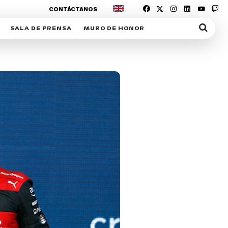
CONTÁCTANOS
SALA DE PRENSA
MURO DE HONOR
IAS
SUSCRIPCIÓN SALA DE PRENSA
IPCIÓN RACING NEWS
COMUNICADOS
OPCIÓN
COGP
ACREDITACIONES
S
RACTIVOS
Y
ICA
ER