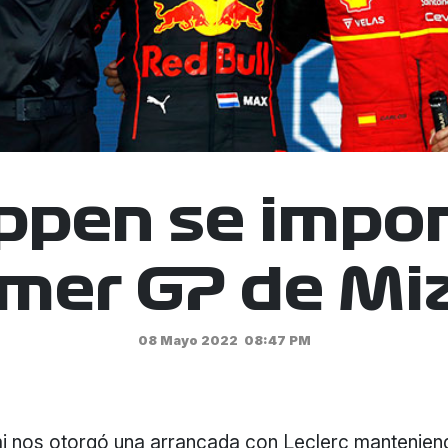
ppen se impon
imer GP de Mi
08 Mayo 2022
08:47 PM
i nos otorgó una arrancada con Leclerc manteniend