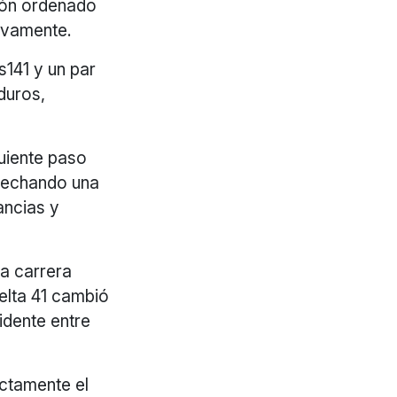
ión ordenado
uevamente.
s141 y un par
duros,
guiente paso
ovechando una
ancias y
la carrera
uelta 41 cambió
idente entre
ectamente el