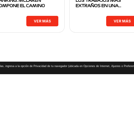
ANKING: MCLAREN
LOS TRABAJOS MÁS
OMPONE EL CAMINO
EXTRAÑOS EN UNA…
VER MÁS
VER MÁS
las, ingresa a la opción de Privacidad de tu navegador (ubicada en Opciones de Internet, Ajustes o Preferen
CHAMPIONSHIP, GRAND PRIX,
PADDOCK CLUB,
O,
FORMULA 1 MEXICO CITY GRAND PRIX,
cionados son marcas de Formula One Licensing BV,