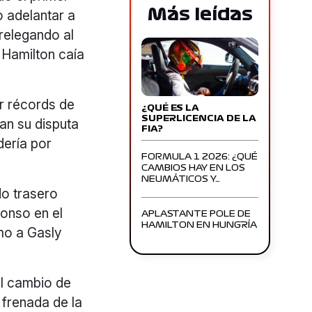
Más leídas
o adelantar a
 relegando al
 Hamilton caía
r récords de
¿QUÉ ES LA
SUPERLICENCIA DE LA
an su disputa
FIA?
dería por
FORMULA 1 2026: ¿QUÉ
CAMBIOS HAY EN LOS
NEUMÁTICOS Y…
do trasero
lonso en el
APLASTANTE POLE DE
HAMILTON EN HUNGRÍA
mo a Gasly
el cambio de
 frenada de la