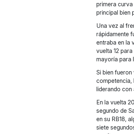
primera curva 
principal bien 
Una vez al fr
rápidamente f
entraba en la v
vuelta 12 para
mayoría para l
Si bien fueron
competencia, l
liderando con
En la vuelta 2
segundo de Sa
en su RB18, al
siete segundos