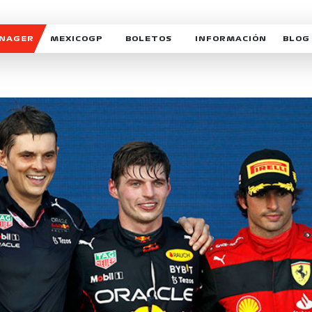
ANAGER
MEXICOGP
BOLETOS
INFORMACIÓN
BLOG
GALERIA SOCIAL
HORARIOS
NOTIC
SOMOS PARTE DEL VUELO
DUDAS
SUSCR
SOSTENIBILIDAD
DERECHO DE PRIMERA 
MEXI
CELEBRA CON NOSOTROS
REFORESTEMOS JUNTO
INTE
MOTORSPORT ACADEM
VOLUNTARIOS
EXPOSICIÓN FOTOGRÁF
CAMPEONATO
PATROCINADORES
LEGALES TICKETMAST