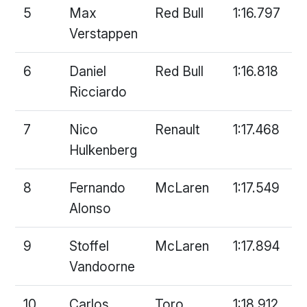
5
Max
Red Bull
1:16.797
Verstappen
6
Daniel
Red Bull
1:16.818
Ricciardo
7
Nico
Renault
1:17.468
Hulkenberg
8
Fernando
McLaren
1:17.549
Alonso
9
Stoffel
McLaren
1:17.894
Vandoorne
10
Carlos
Toro
1:18.912