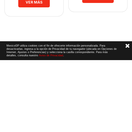
VER MÁS
MexicoGP utiliza cookies con el fin de ofrecerte información personalizada. Para
desactivarlas, ingresa a la opción de Privacidad de tu navegador (ubicada en Opciones de
Internet, Ajustes o Preferencias) y selecciona la casilla correspondiente. Para más
detalles, consulta nuestro
Aviso de Privacidad
.
Términos y Condiciones
|
Aviso de Privacidad
|
Convenio de liberación
© 2026 CIE Todos los derechos reservados
El logotipo F1, las marcas F1, FORMULA 1, F1, FIA FORMULA ONE WORLD CHAMPIONSHIP, GRAND PRIX,
PADDOCK CLUB,
FORMULA 1 GRAND PRIX
OF MEXICO, FORMULA 1 GRAN PREMIO DE MÉXICO,
FORMULA 1 MEXICO CITY GRAND PRIX,
FORMULA 1 GRAN PREMIO DE LA CIUDAD DE
MÉXICO y otros distintivos
relacionados son marcas de Formula One Licensing BV,
una compañía Formula 1. Todos los derechos reservados.