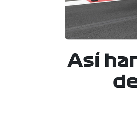
Así ha
de 