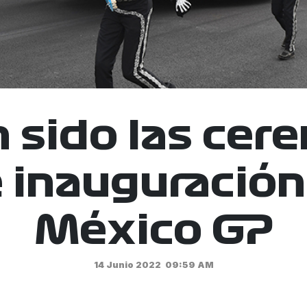
n sido las cer
inauguración
México GP
14 Junio 2022
09:59 AM