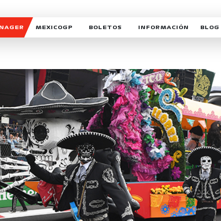
ANAGER
MEXICOGP
BOLETOS
INFORMACIÓN
BLOG
GALERIA SOCIAL
HORARIOS
NOTIC
SOMOS PARTE DEL VUELO
DUDAS
SUSCR
SOSTENIBILIDAD
DERECHO DE PRIMERA 
MEXI
CELEBRA CON NOSOTROS
REFORESTEMOS JUNTO
INTE
MOTORSPORT ACADEM
VOLUNTARIOS
EXPOSICIÓN FOTOGRÁF
CAMPEONATO
PATROCINADORES
LEGALES TICKETMAST