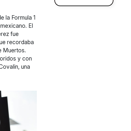
e la Formula 1
 mexicano. El
érez fue
que recordaba
de Muertos.
loridos y con
Covalin, una