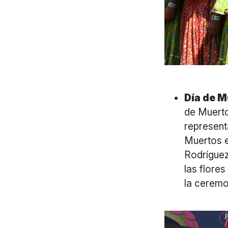
Día de 
de Muerto
represent
Muertos 
Rodríguez
las flore
la ceremo