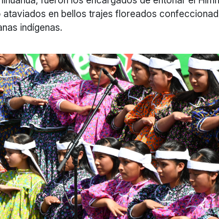
ataviados en bellos trajes floreados confecciona
anas indígenas.