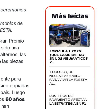
n ceremonias
Más leídas
remonias de
1ESTA.
Gran Premio
 sido una
FORMULA 1 2026:
alternos, las
¿QUÉ CAMBIOS HAY
EN LOS NEUMÁTICOS
e las piezas
Y…
TODO LO QUE
NECESITAS SABER
rente para
PARA VIVIR LA F1ESTA
AL…
 sido copiadas
 país. Luego
LOS TIPOS DE
los
60 años
PAVIMENTO AFECTAN
LA ESTRATEGIA EN F1
 han