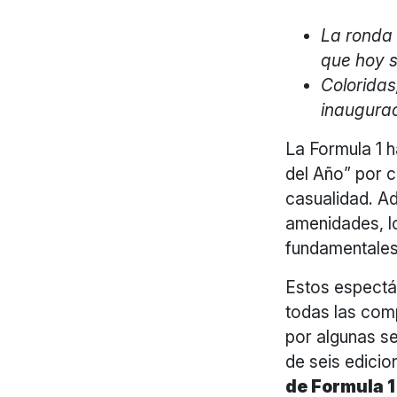
La ronda
que hoy s
Coloridas
inaugura
La Formula 1 
del Año” por 
casualidad. Ad
amenidades, lo
fundamentales
Estos espectá
todas las comp
por algunas se
de seis edici
de Formula 1