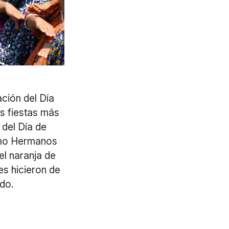
ación del Día
as fiestas más
 del Día de
omo Hermanos
l naranja de
es hicieron de
do.