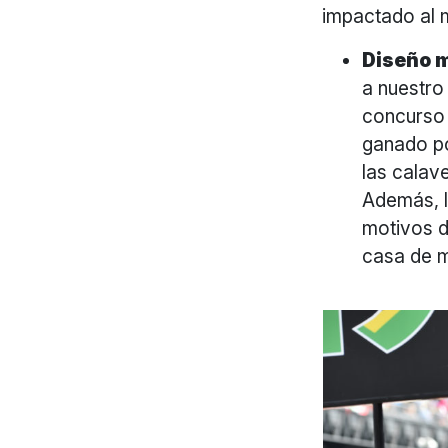
impactado al 
Diseño 
a nuestro
concurso 
ganado po
las calav
Además, l
motivos d
casa de m