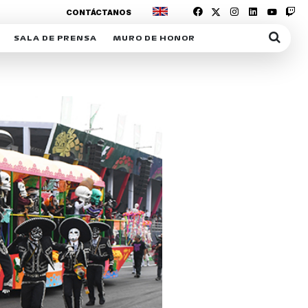
CONTÁCTANOS
SALA DE PRENSA
MURO DE HONOR
IAS
SUSCRIPCIÓN SALA DE PRENSA
IPCIÓN RACING NEWS
COMUNICADOS
OPCIÓN
COGP
ACREDITACIONES
S
RACTIVOS
Y
ICA
ER