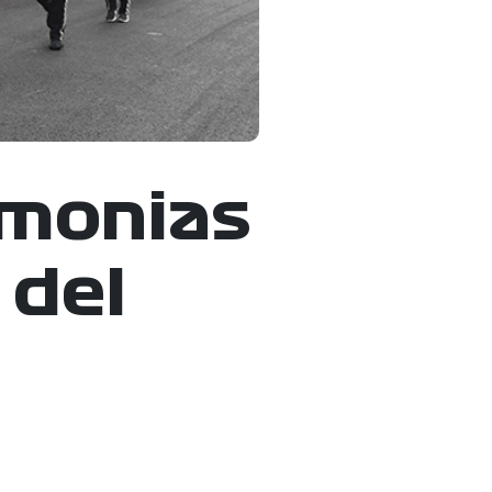
emonias
 del