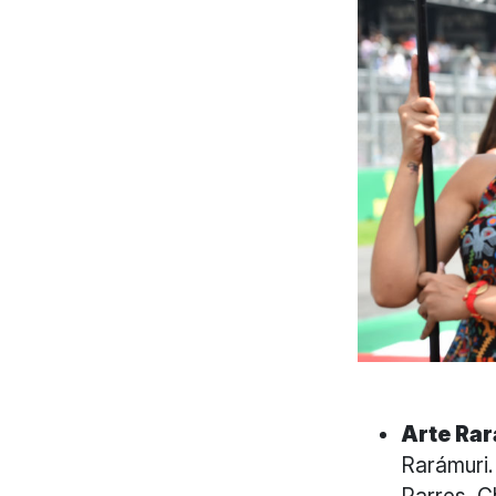
Arte Ra
Rarámuri.
Parres, C