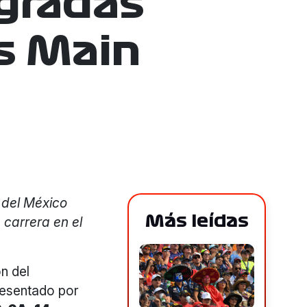
 gradas
s Main
 del México
Más leídas
 carrera en el
n del
sentado por