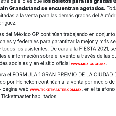
stra de ello es que
los boletos para las gradas 6
ain Grandstand se encuentran agotados.
Tod
imitadas a la venta para las demás gradas del Autó
ríguez.
s del México GP continúan trabajando en conjunto
cales y federales para garantizar la mejor y más s
 todos los asistentes. De cara a la F1ESTA 2021, s
es e información sobre el evento a través de las c
des sociales y en el sitio oficial
.
WWW.MEXICOGP.MX
 para el FORMULA 1 GRAN PREMIO DE LA CIUDAD
do por Heineken continúan a la venta por medio de 
– página web
, en el teléfo
WWW.TICKETMASTER.COM.MX
 Ticketmaster habilitados.