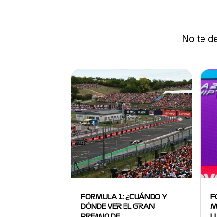
No te de
FORMULA 1: ¿CUÁNDO Y
F
DÓNDE VER EL GRAN
M
PREMIO DE…
L