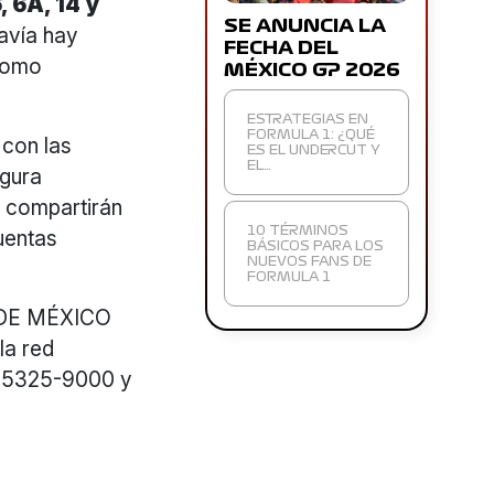
, 6A, 14
y
SE ANUNCIA LA
avía hay
FECHA DEL
dromo
MÉXICO GP 2026
ESTRATEGIAS EN
FORMULA 1: ¿QUÉ
 con las
ES EL UNDERCUT Y
EL…
egura
e compartirán
10 TÉRMINOS
uentas
BÁSICOS PARA LOS
NUEVOS FANS DE
FORMULA 1
 DE MÉXICO
la red
no 5325-9000 y