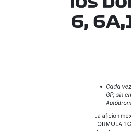
los bo
6, 6A
Cada vez 
GP, sin e
Autódrom
La afición mex
FORMULA 1 G