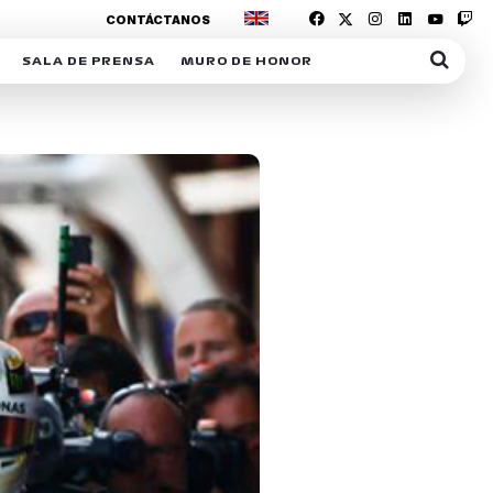
CONTÁCTANOS
SALA DE PRENSA
MURO DE HONOR
IAS
SUSCRIPCIÓN SALA DE PRENSA
IPCIÓN RACING NEWS
COMUNICADOS
OPCIÓN
COGP
ACREDITACIONES
S
RACTIVOS
Y
ICA
ER