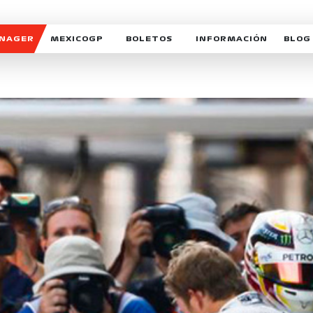
ANAGER
MEXICOGP
BOLETOS
INFORMACIÓN
BLOG
GALERIA SOCIAL
HORARIOS
NOTIC
SOMOS PARTE DEL VUELO
DUDAS
SUSCR
SOSTENIBILIDAD
DERECHO DE PRIMERA 
MEXI
CELEBRA CON NOSOTROS
REFORESTEMOS JUNTO
INTE
MOTORSPORT ACADEM
VOLUNTARIOS
EXPOSICIÓN FOTOGRÁF
CAMPEONATO
PATROCINADORES
LEGALES TICKETMAST