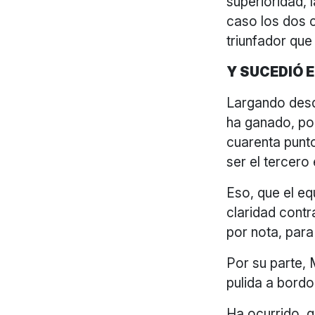
superioridad, 
caso los dos 
triunfador que
Y SUCEDIÓ 
Largando des
ha ganado, por
cuarenta punto
ser el tercero 
Eso, que el eq
claridad cont
por nota, para 
Por su parte,
pulida a bordo
Ha ocurrido, q