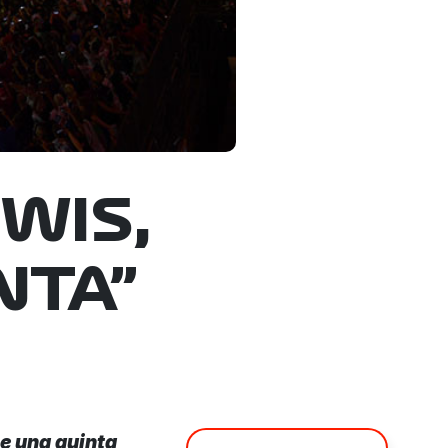
EWIS,
NTA”
se una quinta