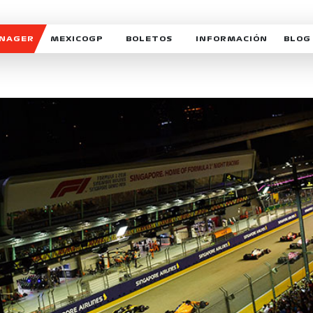
ANAGER
MEXICOGP
BOLETOS
INFORMACIÓN
BLOG
GALERIA SOCIAL
HORARIOS
NOTIC
SOMOS PARTE DEL VUELO
DUDAS
SUSCR
SOSTENIBILIDAD
DERECHO DE PRIMERA 
MEXI
CELEBRA CON NOSOTROS
REFORESTEMOS JUNTO
INTE
MOTORSPORT ACADEM
VOLUNTARIOS
EXPOSICIÓN FOTOGRÁF
CAMPEONATO
PATROCINADORES
LEGALES TICKETMAST