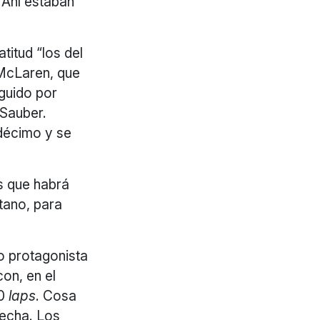
 Ahí estaban
titud “los del
McLaren, que
eguido por
-Sauber.
décimo y se
os que habrá
ótano, para
do protagonista
on, en el
20
laps
. Cosa
secha. Los