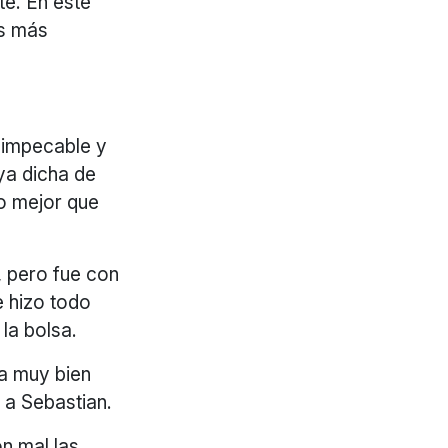
te. En este
es más
a impecable y
ya dicha de
go mejor que
, pero fue con
e hizo todo
 la bolsa.
ga muy bien
o a Sebastian.
on mal las