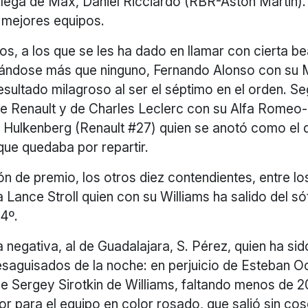
olega de Max, Daniel Ricciardo (RBR-Aston Martin).
s mejores equipos.
los, a los que se les ha dado en llamar con cierta bea
cándose más que ninguno, Fernando Alonso con su 
esultado milagroso al ser el séptimo en el orden. S
de Renault y de Charles Leclerc con su Alfa Romeo
 Hulkenberg (Renault #27) quien se anotó como el 
 que quedaba por repartir.
ón de premio, los otros diez contendientes, entre l
 Lance Stroll quien con su Williams ha salido del s
14º.
 negativa, al de Guadalajara, S. Pérez, quien ha si
esaguisados de la noche: en perjuicio de Esteban Oc
de Sergey Sirotkin de Williams, faltando menos de 
or para el equipo en color rosado, que salió sin co