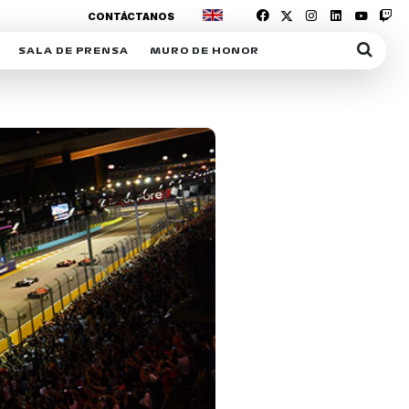
CONTÁCTANOS
SALA DE PRENSA
MURO DE HONOR
IAS
SUSCRIPCIÓN SALA DE PRENSA
IPCIÓN RACING NEWS
COMUNICADOS
OPCIÓN
COGP
ACREDITACIONES
S
RACTIVOS
Y
ICA
ER