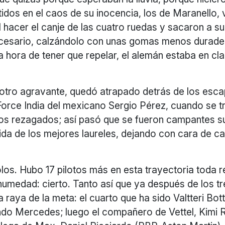
idos en el caos de su inocencia, los de Maranello, 
al hacer el canje de las cuatro ruedas y sacaron a s
ecesario, calzándolo con unas gomas menos durader
la hora de tener que repelar, el alemán estaba en cl
otro agravante, quedó atrapado detrás de los esca
orce India del mexicano Sergio Pérez, cuando se tr
los rezagados; así pasó que se fueron campantes su
ida de los mejores laureles, dejando con cara de c
os. Hubo 17 pilotos más en esta trayectoria toda r
humedad: cierto. Tanto así que ya después de los t
a raya de la meta: el cuarto que ha sido Valtteri B
ndo Mercedes; luego el compañero de Vettel, Kimi 