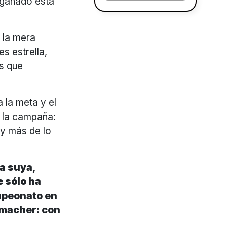
 ganado esta
 la mera
es estrella,
as que
 la meta y el
e la campaña:
ay más de lo
la suya,
e sólo ha
mpeonato en
umacher: con