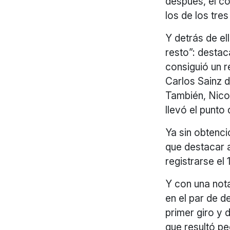
después, el c
los de los tre
Y detrás de el
resto”: desta
consiguió un r
Carlos Sainz 
También, Nico
llevó el punto
Ya sin obtenci
que destacar a
registrarse el 
Y con una nota
en el par de d
primer giro y 
que resultó pe