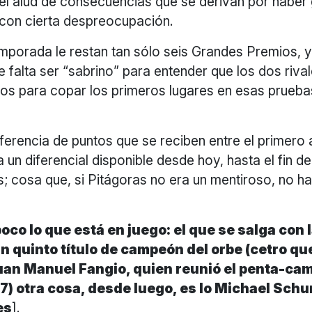
 el alud de consecuencias que se derivan por haber
 con cierta despreocupación.
mporada le restan tan sólo seis Grandes Premios, y
e falta ser “sabrino” para entender que los dos rival
itos para copar los primeros lugares en esas prueb
ferencia de puntos que se reciben entre el primero a
un diferencial disponible desde hoy, hasta el fin d
; cosa que, si Pitágoras no era un mentiroso, no h
oco lo que está en juego: el que se salga con 
n quinto título de campeón del orbe (cetro qu
uan Manuel Fangio, quien reunió el penta-ca
57) otra cosa, desde luego, es lo Michael Sch
es
].