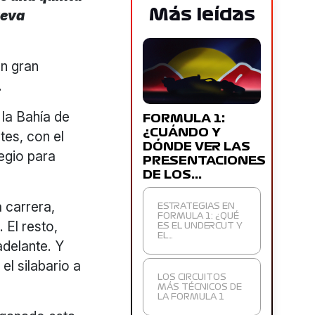
Más leídas
ueva
un gran
.
la Bahía de
FORMULA 1:
¿CUÁNDO Y
tes, con el
DÓNDE VER LAS
legio para
PRESENTACIONES
DE LOS…
a carrera,
ESTRATEGIAS EN
FORMULA 1: ¿QUÉ
. El resto,
ES EL UNDERCUT Y
EL…
adelante. Y
el silabario a
LOS CIRCUITOS
MÁS TÉCNICOS DE
LA FORMULA 1