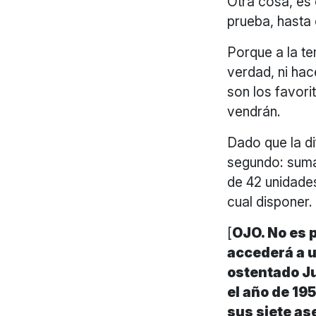
Otra cosa, es
prueba, hasta
Porque a la te
verdad, ni hac
son los favor
vendrán.
Dado que la di
segundo: suma 
de 42 unidades
cual disponer.
[
OJO. No es p
accederá a u
ostentado J
el año de 19
sus siete as