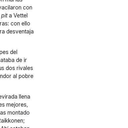
vacilaron con
u
pit
a Vettel
as: con ello
ara desventaja
pes del
ataba de ir
s dos rivales
andor al pobre
evirada llena
res mejores,
ottas montado
Raikkonen;