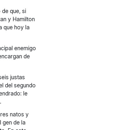
 de que, si
tan y Hamilton
a que hoy la
ncipal enemigo
 encargan de
seis justas
 el del segundo
cendrado: le
.
ores natos y
l gen de la