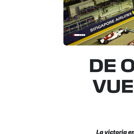
DE O
VUE
La victoria 