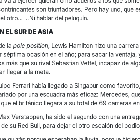
la va a ejercer quieran o no aquellos a los que some
contrincantes son triunfadores. Pero hay uno, que 
 el otro… …Ni hablar del peluquín.
EN EL SUR DE ASIA
de la
pole position
, Lewis Hamilton hizo una carrer
 séptima ocasión en el año; para sacar la ventaja, 
s más que su rival Sebastian Vettel, incapaz de al
en llegar a la meta.
uipo Ferrari había llegado a Singapur como favorito
rariado por una escuadra más eficaz: Mercedes, qu
que el británico llegara a su total de 69 carreras en
 Max Verstappen, ha sido el segundo con una entre
 de su Red Bull, para dejar el otro escalón del podi
ue quizás porque esperaban la lluvia, porque hicier