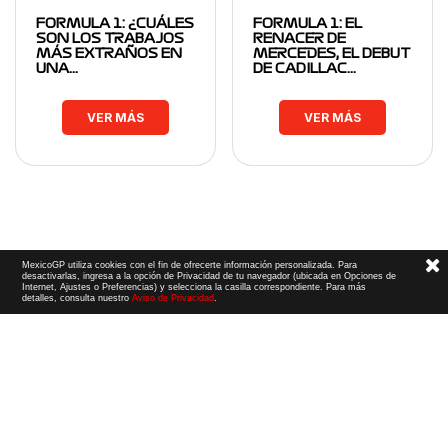
FORMULA 1: ¿CUÁLES
FORMULA 1: EL
SON LOS TRABAJOS
RENACER DE
MÁS EXTRAÑOS EN
MERCEDES, EL DEBUT
UNA…
DE CADILLAC…
VER MÁS
VER MÁS
MexicoGP utiliza cookies con el fin de ofrecerte información personalizada. Para
desactivarlas, ingresa a la opción de Privacidad de tu navegador (ubicada en Opciones de
Internet, Ajustes o Preferencias) y selecciona la casilla correspondiente. Para más
detalles, consulta nuestro
Aviso de Privacidad
.