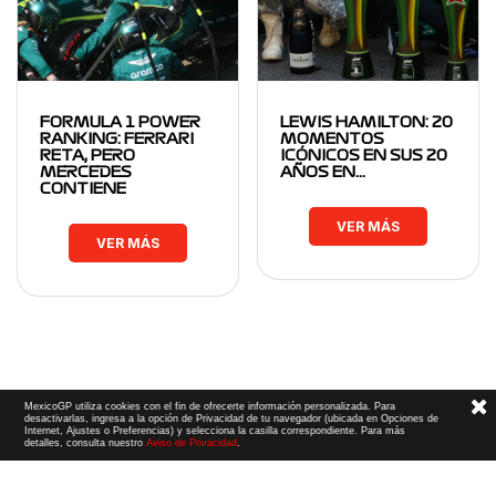
FORMULA 1 POWER
LEWIS HAMILTON: 20
RANKING: FERRARI
MOMENTOS
RETA, PERO
ICÓNICOS EN SUS 20
MERCEDES
AÑOS EN…
CONTIENE
VER MÁS
VER MÁS
MexicoGP utiliza cookies con el fin de ofrecerte información personalizada. Para
desactivarlas, ingresa a la opción de Privacidad de tu navegador (ubicada en Opciones de
Internet, Ajustes o Preferencias) y selecciona la casilla correspondiente. Para más
detalles, consulta nuestro
Aviso de Privacidad
.