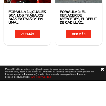
FORMULA 1: ¿CUÁLES
FORMULA 1: EL
SON LOS TRABAJOS
RENACER DE
MÁS EXTRAÑOS EN
MERCEDES, EL DEBUT
UNA…
DE CADILLAC…
VER MÁS
VER MÁS
MexicoGP utiliza cookies con el fin de ofrecerte información personalizada. Para
desactivarlas, ingresa a la opción de Privacidad de tu navegador (ubicada en Opciones de
Internet, Ajustes o Preferencias) y selecciona la casilla correspondiente. Para más
detalles, consulta nuestro
Aviso de Privacidad
.