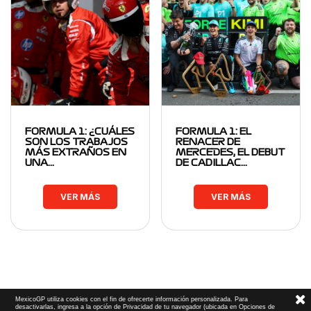
FORMULA 1: ¿CUÁLES
FORMULA 1: EL
SON LOS TRABAJOS
RENACER DE
MÁS EXTRAÑOS EN
MERCEDES, EL DEBUT
UNA…
DE CADILLAC…
VER MÁS
VER MÁS
MexicoGP utiliza cookies con el fin de ofrecerte información personalizada. Para
desactivarlas, ingresa a la opción de Privacidad de tu navegador (ubicada en Opciones de