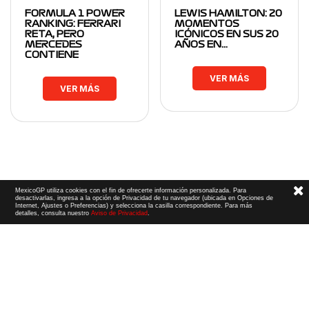
FORMULA 1 POWER
LEWIS HAMILTON: 20
RANKING: FERRARI
MOMENTOS
RETA, PERO
ICÓNICOS EN SUS 20
MERCEDES
AÑOS EN…
CONTIENE
VER MÁS
VER MÁS
MexicoGP utiliza cookies con el fin de ofrecerte información personalizada. Para
desactivarlas, ingresa a la opción de Privacidad de tu navegador (ubicada en Opciones de
Internet, Ajustes o Preferencias) y selecciona la casilla correspondiente. Para más
detalles, consulta nuestro
Aviso de Privacidad
.