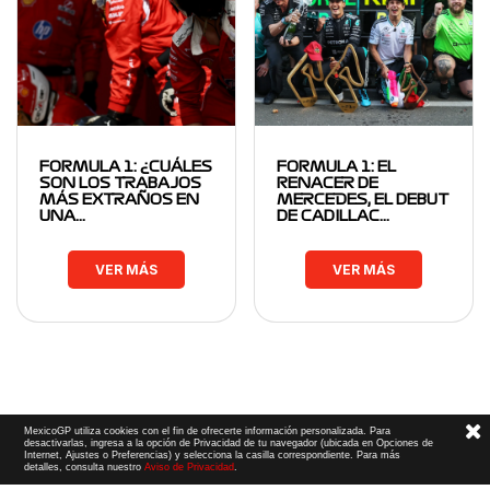
FORMULA 1: ¿CUÁLES
FORMULA 1: EL
SON LOS TRABAJOS
RENACER DE
MÁS EXTRAÑOS EN
MERCEDES, EL DEBUT
UNA…
DE CADILLAC…
VER MÁS
VER MÁS
MexicoGP utiliza cookies con el fin de ofrecerte información personalizada. Para
desactivarlas, ingresa a la opción de Privacidad de tu navegador (ubicada en Opciones de
Internet, Ajustes o Preferencias) y selecciona la casilla correspondiente. Para más
detalles, consulta nuestro
Aviso de Privacidad
.