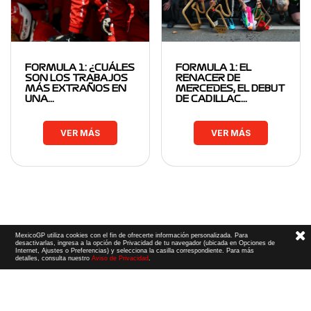
FORMULA 1: ¿CUÁLES
FORMULA 1: EL
SON LOS TRABAJOS
RENACER DE
MÁS EXTRAÑOS EN
MERCEDES, EL DEBUT
UNA…
DE CADILLAC…
VER MÁS
VER MÁS
MexicoGP utiliza cookies con el fin de ofrecerte información personalizada. Para
desactivarlas, ingresa a la opción de Privacidad de tu navegador (ubicada en Opciones de
Internet, Ajustes o Preferencias) y selecciona la casilla correspondiente. Para más
detalles, consulta nuestro
Aviso de Privacidad
.