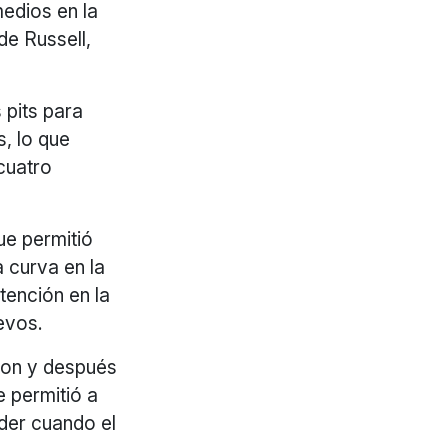
medios en la
de Russell,
 pits para
, lo que
cuatro
ue permitió
a curva en la
tención en la
evos.
lton y después
 permitió a
íder cuando el