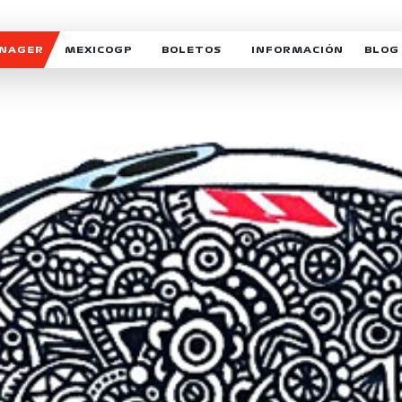
ANAGER
MEXICOGP
BOLETOS
INFORMACIÓN
BLOG
GALERIA SOCIAL
HORARIOS
NOTIC
SOMOS PARTE DEL VUELO
DUDAS
SUSCR
SOSTENIBILIDAD
DERECHO DE PRIMERA 
MEXI
CELEBRA CON NOSOTROS
REFORESTEMOS JUNTO
INTE
MOTORSPORT ACADEM
VOLUNTARIOS
EXPOSICIÓN FOTOGRÁF
CAMPEONATO
PATROCINADORES
LEGALES TICKETMAST