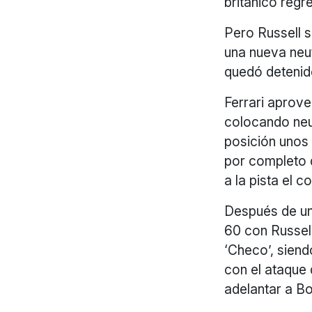
británico regre
Pero Russell s
una nueva neut
quedó detenid
Ferrari aprove
colocando neum
posición unos 
por completo 
a la pista el 
Después de una
60 con Russell
‘Checo’, siend
con el ataque 
adelantar a Bo