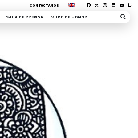
CONTÁCTANOS
SALA DE PRENSA
MURO DE HONOR
IAS
SUSCRIPCIÓN SALA DE PRENSA
IPCIÓN RACING NEWS
COMUNICADOS
OPCIÓN
COGP
ACREDITACIONES
S
RACTIVOS
Y
ICA
ER