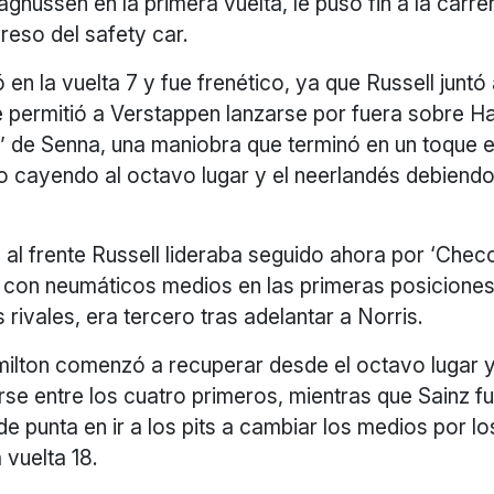
gnussen en la primera vuelta, le puso fin a la carr
greso del safety car.
gó en la vuelta 7 y fue frenético, ya que Russell juntó
e permitió a Verstappen lanzarse por fuera sobre Ha
S’ de Senna, una maniobra que terminó en un toque 
co cayendo al octavo lugar y el neerlandés debiendo
 al frente Russell lideraba seguido ahora por ‘Checo
co con neumáticos medios en las primeras posicione
 rivales, era tercero tras adelantar a Norris.
ilton comenzó a recuperar desde el octavo lugar 
rse entre los cuatro primeros, mientras que Sainz f
 de punta en ir a los pits a cambiar los medios por l
a vuelta 18.