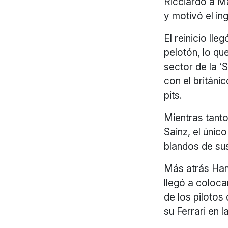
Ricciardo a Ma
y motivó el in
El reinicio lle
pelotón, lo qu
sector de la ‘
con el británi
pits.
Mientras tanto
Sainz, el úni
blandos de sus
Más atrás Ham
llegó a coloca
de los pilotos
su Ferrari en l