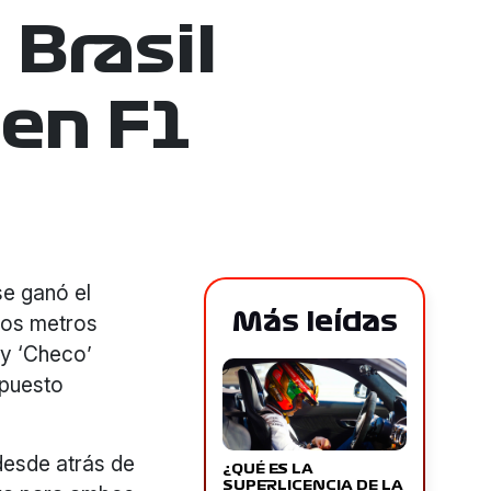
 Brasil
 en F1
se ganó el
Más leídas
 los metros
 y ‘Checo’
 puesto
desde atrás de
¿QUÉ ES LA
SUPERLICENCIA DE LA