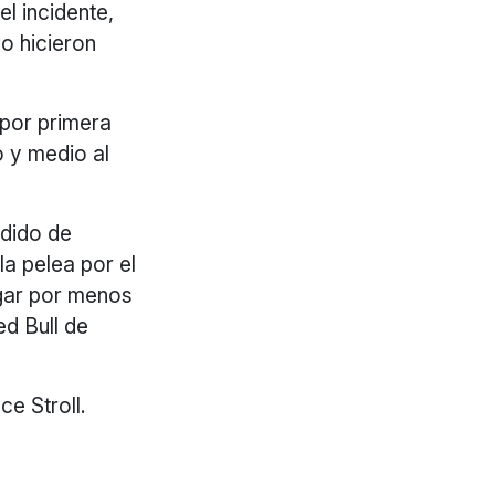
el incidente,
lo hicieron
 por primera
o y medio al
edido de
a pelea por el
ugar por menos
d Bull de
e Stroll.