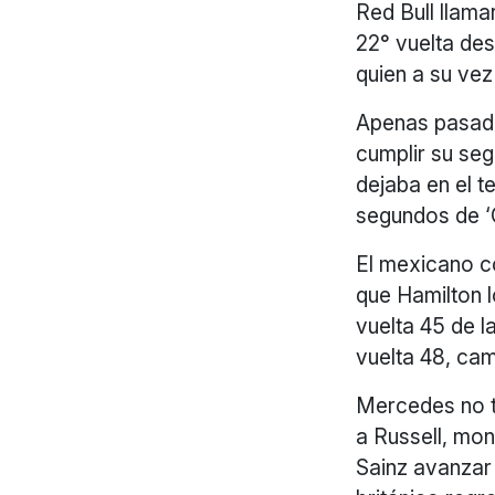
Red Bull llama
22° vuelta des
quien a su vez
Apenas pasada 
cumplir su seg
dejaba en el t
segundos de ‘
El mexicano co
que Hamilton l
vuelta 45 de l
vuelta 48, ca
Mercedes no ta
a Russell, mo
Sainz avanzar 