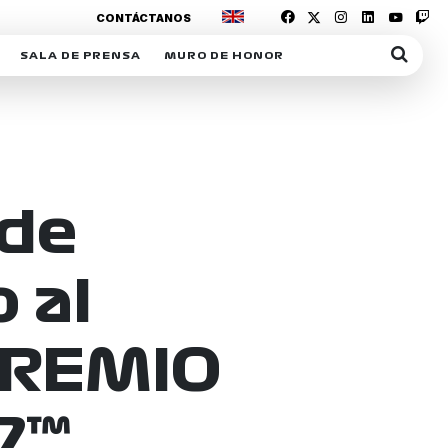
CONTÁCTANOS
SALA DE PRENSA
MURO DE HONOR
IAS
SUSCRIPCIÓN SALA DE PRENSA
IPCIÓN RACING NEWS
COMUNICADOS
OPCIÓN
COGP
ACREDITACIONES
S
RACTIVOS
 de
Y
 al
ICA
PREMIO
ER
7™