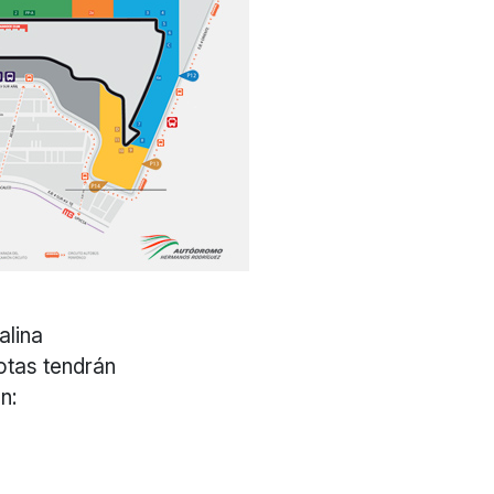
alina
otas tendrán
n: