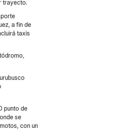
 trayecto.
sporte
ez, a fin de
cluirá taxis
utódromo,
hurubusco
o
O punto de
 donde se
emotos, con un