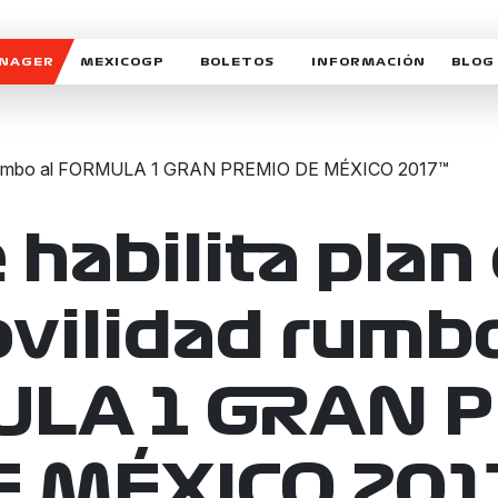
ANAGER
MEXICOGP
BOLETOS
INFORMACIÓN
BLOG
GALERIA SOCIAL
HORARIOS
NOTIC
SOMOS PARTE DEL VUELO
DUDAS
SUSCR
SOSTENIBILIDAD
DERECHO DE PRIMERA 
MEXI
CELEBRA CON NOSOTROS
REFORESTEMOS JUNTO
INTE
 habilita plan
MOTORSPORT ACADEM
VOLUNTARIOS
vilidad rumbo
EXPOSICIÓN FOTOGRÁF
CAMPEONATO
LA 1 GRAN 
PATROCINADORES
LEGALES TICKETMAST
E MÉXICO 201