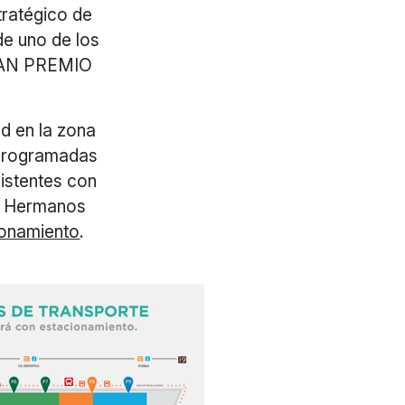
tratégico de
de uno de los
GRAN PREMIO
d en la zona
n programadas
sistentes con
mo Hermanos
ionamiento
.