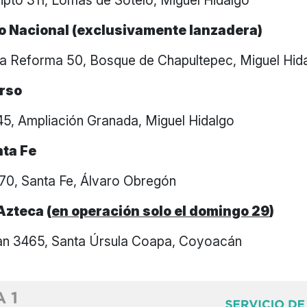
ipto 311, Lomas de Sotelo, Miguel Hidalgo
o Nacional (exclusivamente lanzadera)
la Reforma 50, Bosque de Chapultepec, Miguel Hid
arso
45, Ampliación Granada, Miguel Hidalgo
nta Fe
270, Santa Fe, Álvaro Obregón
Azteca (
en operación solo el domingo 29
)
pan 3465, Santa Úrsula Coapa, Coyoacán