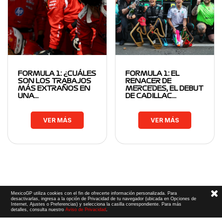
FORMULA 1: ¿CUÁLES
FORMULA 1: EL
SON LOS TRABAJOS
RENACER DE
MÁS EXTRAÑOS EN
MERCEDES, EL DEBUT
UNA…
DE CADILLAC…
VER MÁS
VER MÁS
MexicoGP utiliza cookies con el fin de ofrecerte información personalizada. Para
desactivarlas, ingresa a la opción de Privacidad de tu navegador (ubicada en Opciones de
Internet, Ajustes o Preferencias) y selecciona la casilla correspondiente. Para más
detalles, consulta nuestro
Aviso de Privacidad
.