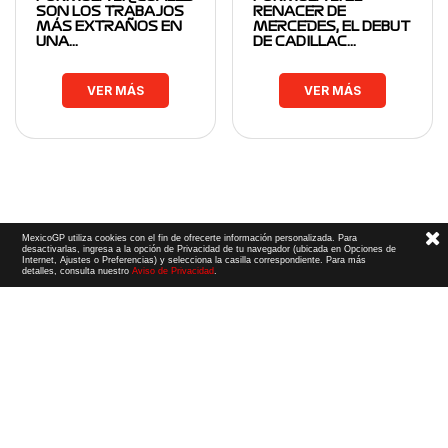
SON LOS TRABAJOS
RENACER DE
MÁS EXTRAÑOS EN
MERCEDES, EL DEBUT
UNA…
DE CADILLAC…
VER MÁS
VER MÁS
MexicoGP utiliza cookies con el fin de ofrecerte información personalizada. Para
desactivarlas, ingresa a la opción de Privacidad de tu navegador (ubicada en Opciones de
Internet, Ajustes o Preferencias) y selecciona la casilla correspondiente. Para más
detalles, consulta nuestro
Aviso de Privacidad
.