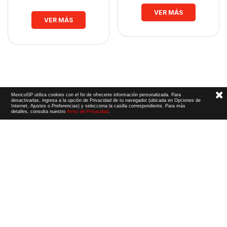
VER MÁS
VER MÁS
MexicoGP utiliza cookies con el fin de ofrecerte información personalizada. Para
desactivarlas, ingresa a la opción de Privacidad de tu navegador (ubicada en Opciones de
Internet, Ajustes o Preferencias) y selecciona la casilla correspondiente. Para más
detalles, consulta nuestro
Aviso de Privacidad
.
Términos y Condiciones
|
Aviso de Privacidad
|
Convenio de liberación