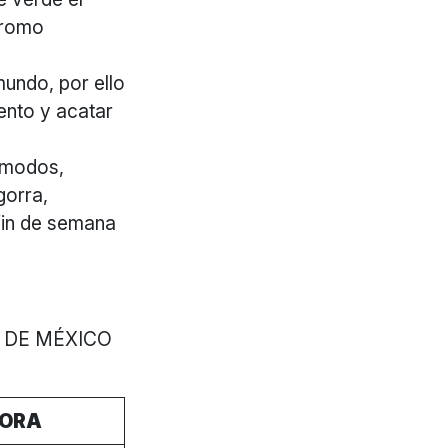
dromo
mundo, por ello
ento y acatar
ómodos,
gorra,
 fin de semana
D DE MÉXICO
ORA