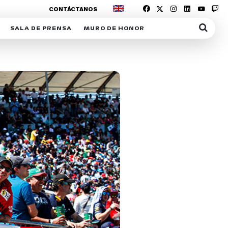
CONTÁCTANOS
SALA DE PRENSA
MURO DE HONOR
IAS
SUSCRIPCIÓN SALA DE PRENSA
IPCIÓN RACING NEWS
COMUNICADOS
OPCIÓN
COGP
ACREDITACIONES
S
RACTIVOS
Y
ICA
ER