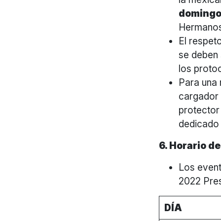
domingo
Hermanos 
El respet
se deben 
los proto
Para una 
cargador 
protector 
dedicado 
6. Horario d
Los eve
2022 Pre
DÍA