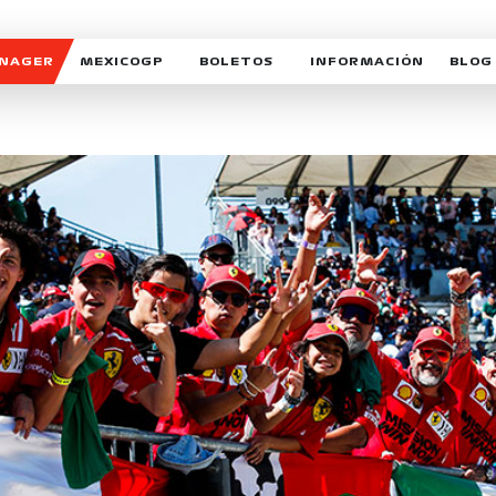
ANAGER
MEXICOGP
BOLETOS
INFORMACIÓN
BLOG
GALERIA SOCIAL
HORARIOS
NOTIC
SOMOS PARTE DEL VUELO
DUDAS
SUSCR
SOSTENIBILIDAD
DERECHO DE PRIMERA 
MEXI
CELEBRA CON NOSOTROS
REFORESTEMOS JUNTO
INTE
MOTORSPORT ACADEM
VOLUNTARIOS
EXPOSICIÓN FOTOGRÁF
CAMPEONATO
PATROCINADORES
LEGALES TICKETMAST