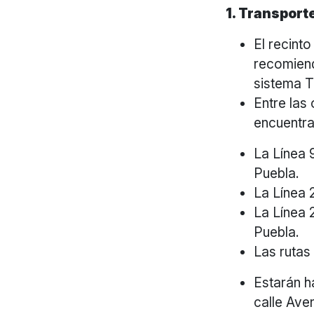
1. Transport
El recint
recomiend
sistema T
Entre las 
encuentra
La Línea 
Puebla.
La Línea 
La Línea 
Puebla.
Las rutas
Estarán h
calle Ave