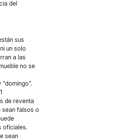
cia del
están sus
ni un solo
rran a las
nmueble no se
y “domingo”.
1
as de reventa
e sean falsos o
 puede
 oficiales.
ue sean