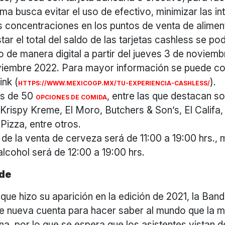
ema busca evitar el uso de efectivo, minimizar las i
as concentraciones en los puntos de venta de alimen
ar el total del saldo de las tarjetas cashless se pod
 de manera digital a partir del jueves 3 de noviemb
iembre 2022. Para mayor información se puede con
ink (
).
HTTPS://WWW.MEXICOGP.MX/TU-EXPERIENCIA-CASHLESS/
s de 50
, entre las que destacan so
OPCIONES DE COMIDA
, Krispy Kreme, El Moro, Butchers & Son’s, El Califa,
Pizza, entre otros.
 de la venta de cerveza será de 11:00 a 19:00 hrs., 
alcohol será de 12:00 a 19:00 hrs.
rde
que hizo su aparición en la edición de 2021, la Ban
de nueva cuenta para hacer saber al mundo que la me
na, por lo que se espera que los asistentes vistan d