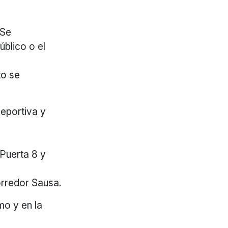
 Se
blico o el
to se
eportiva y
 Puerta 8 y
Corredor Sausa.
mo y en la