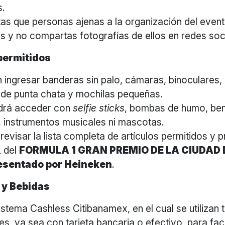
s.
as que personas ajenas a la organización del even
os y no compartas fotografías de ellos en redes soc
 permitidos
 ingresar banderas sin palo, cámaras, binoculares
de punta chata y mochilas pequeñas.
drá acceder con
selfie sticks
, bombas de humo, ben
s, instrumentos musicales ni mascotas.
evisar la lista completa de artículos permitidos y p
del
FORMULA 1 GRAN PREMIO DE LA CIUDAD
L
esentado por Heineken
.
 y Bebidas
istema Cashless Citibanamex, en el cual se utilizan t
es, ya sea con tarjeta bancaria o efectivo, para faci