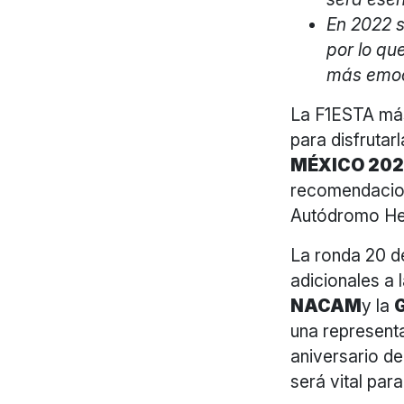
En 2022 s
por lo qu
más emoc
La F1ESTA más
para disfrutar
MÉXICO 2022
recomendacion
Autódromo Her
La ronda 20 d
adicionales a 
NACAM
y la
una representa
aniversario de
será vital par