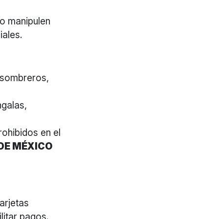
to manipulen
iales.
, sombreros,
galas,
rohibidos en el
 DE MÉXICO
arjetas
litar pagos.