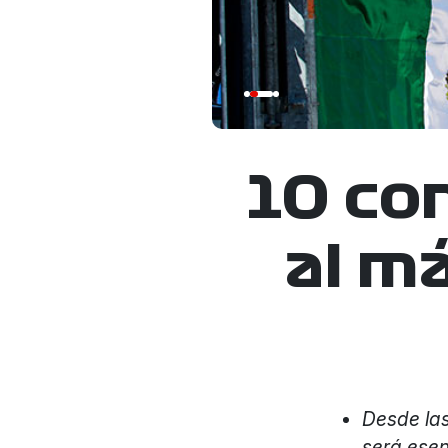
10 con
al m
Desde las
será esen