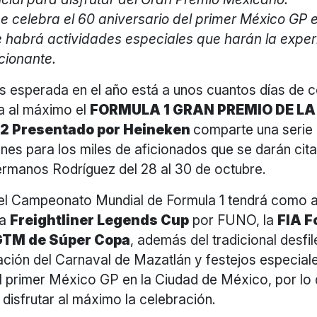
e celebra el 60 aniversario del primer México GP
e habrá actividades especiales que harán la exper
ionante.
 esperada en el año está a unos cuantos días de 
la al máximo el
FORMULA 1 GRAN PREMIO DE LA
 Presentado por Heineken
comparte una serie
es para los miles de aficionados que se darán cita
manos Rodríguez del 28 al 30 de octubre.
el Campeonato Mundial de Formula 1 tendrá como 
la
Freightliner Legends Cup
por FUNO, la
FIA
F
GTM de Súper Copa
, además del tradicional desfil
ción del Carnaval de Mazatlán y festejos especiale
l primer México GP en la Ciudad de México, por lo 
a disfrutar al máximo la celebración.