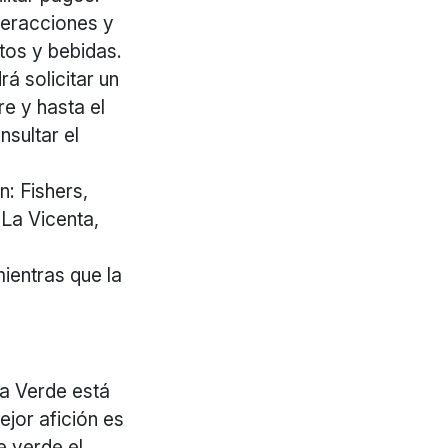
nteracciones y
tos y bebidas.
rá solicitar un
re y hasta el
sultar el
n: Fishers,
 La Vicenta,
mientras que la
da Verde está
jor afición es
e verde el