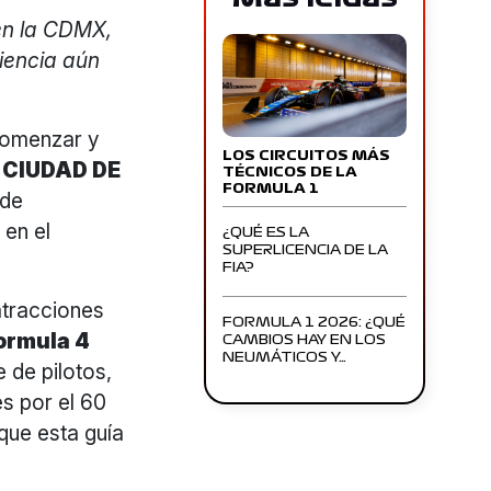
 en la CDMX,
iencia aún
comenzar y
LOS CIRCUITOS MÁS
 CIUDAD DE
TÉCNICOS DE LA
FORMULA 1
 de
 en el
¿QUÉ ES LA
SUPERLICENCIA DE LA
FIA?
atracciones
FORMULA 1 2026: ¿QUÉ
ormula 4
CAMBIOS HAY EN LOS
NEUMÁTICOS Y…
e de pilotos,
s por el 60
que esta guía