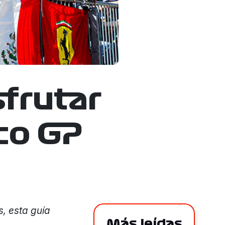
sfrutar
co GP
s, esta guía
Más leídas