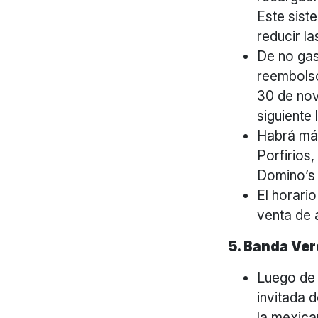
Este sist
reducir l
De no gast
reembolso
30 de nov
siguiente l
Habrá má
Porfirios
Domino’s 
El horario
venta de 
5. Banda Ve
Luego de 
invitada 
la mexica