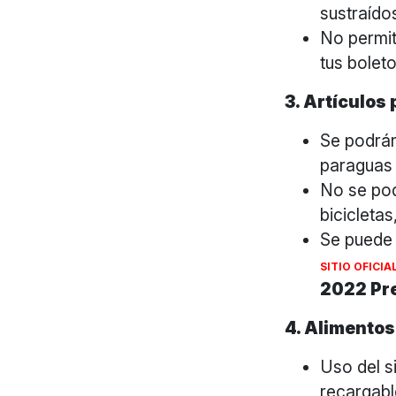
sustraído
No permit
tus bolet
3. Artículos
Se podrán
paraguas 
No se po
bicicleta
Se puede r
SITIO OFICIA
2022 Pr
4. Alimentos
Uso del s
recargabl