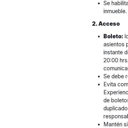
Se habilit
inmueble.
2. Acceso
Boleto:
I
asientos 
instante 
20:00 hrs
comunican
Se debe r
Evita com
Experienc
de boleto
duplicado
responsab
Mantén si