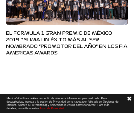
EL FORMULA 1 GRAN PREMIO DE MÉXICO
2019™ SUMA UN ÉXITO MÁS AL SER
NOMBRADO “PROMOTOR DEL AÑO” EN LOS FIA
AMERICAS AWARDS
MexicoGP utiliza cookies con el fin de ofrecerte información personalizada. Para
desactivarlas, ingresa a la opción de Privacidad de tu navegador (ubicada en Opciones de
Internet, Ajustes o Preferencias) y selecciona la casilla correspondiente. Para más
detalles, consulta nuestro
Aviso de Privacidad
.
Términos y Condiciones
|
Aviso de Privacidad
|
Convenio de liberación