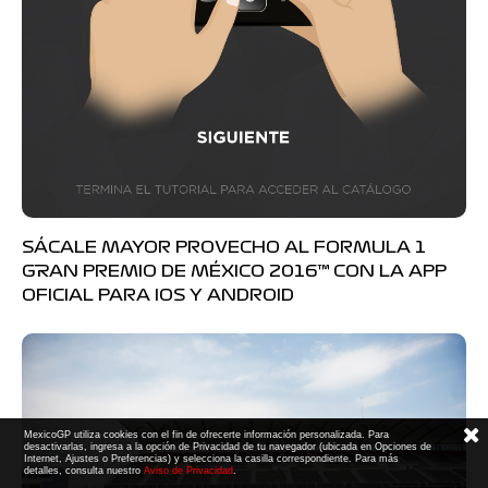
SÁCALE MAYOR PROVECHO AL FORMULA 1
GRAN PREMIO DE MÉXICO 2016™ CON LA APP
OFICIAL PARA IOS Y ANDROID
MexicoGP utiliza cookies con el fin de ofrecerte información personalizada. Para
desactivarlas, ingresa a la opción de Privacidad de tu navegador (ubicada en Opciones de
Internet, Ajustes o Preferencias) y selecciona la casilla correspondiente. Para más
detalles, consulta nuestro
Aviso de Privacidad
.